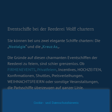
Eventschiffe bei der Reederei Wolff chartern
Sie können bei uns zwei elegante Schiffe chartern: Die
„
Nostalgie
“ und die „
Kreuz As
„.
Die Gründe auf diesen charmanten Eventschiffen der
Reederei zu feiern, sind schier grenzenlos. Ob
FIRMENEVENTS
,
Privatfeiern
, Incentives, HOCHZEITEN,
Konfirmationen, Shuttles, Preisverleihungen,
WEIHNACHTSFEIERN oder sonstige Veranstaltungen,
die Partyschiffe überzeugen auf ganzer Linie.
Doch was nützt das schönste Schiff, ohne die passende
Cookie- und Datenschutzhinweis
Besatzung? Daher wird unabhängig von gepflegten
Schiffen
zudem ein besonderer Wert auf die