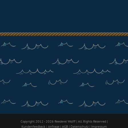
Copyright 2012 - 2026 Reederei Wolff | All Rights Reserved |
Kundenfeedback
|
Anfrage
|
AGB
|
Datenschutz
|
Impressum