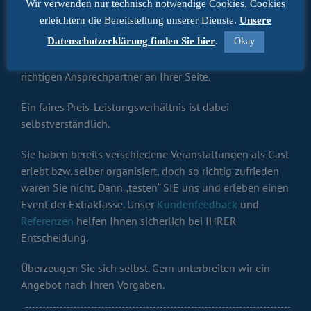
Wir verwenden nur technisch notwendige Cookies. Cookies
Serviceleistung vor Ort gelegt.
erleichtern die Bereitstellung unserer Dienste.
Unsere
Datenschutzerklärung finden Sie hier
.
Okay
Vom Erstgespräch bis zum Abschluss Ihres Events, Sie
erhalten alles aus einer Hand und haben dabei stets den
richtigen Ansprechpartner an Ihrer Seite.
Ein faires Preis-Leistungsverhältnis ist dabei
selbstverständlich.
Sie haben bereits verschiedene Veranstaltungen als Gast
erlebt bzw. selber organisiert, doch so richtig zufrieden
waren Sie nicht. Dann „testen“ SIE uns und erleben einen
Event der Extraklasse. Unser
Kundenfeedback
und
Referenzen
helfen Ihnen sicherlich bei IHRER
Entscheidung.
Überzeugen Sie sich selbst. Gern unterbreiten wir ein
Angebot nach Ihren Vorgaben.