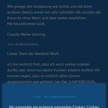
Wie gesagt, die Umsetzung war prima und mit allen
anderen Details waren wir sehr zufrieden. Wir würden die
Kreuz As ohne Wenn und Aber weiter empfehlen.
Mit freundlichem Gruß,
Claudia Weihe-Gröning
13.06.2015BerlinErleben
Liebes Team der Reederei Wolff,
ich bin wirklich froh, dass ich auch einmal erleben
durfte, was sonst nur meine Kunden erleben durften. Wir
können sagen, dass es wirklich allen Gästen
ausgesprochen gut gefallen hat. Das Schiff KREUZ AS,
die Betreuung an Bord, das Servicepersonal, die
Routenführen, die Routenkommentare, die heimlichen
Cookie- und Datenschutzhinweis
helfenden Hände (Kindererziehung, Trocknen der
Regentropfen aus dem Mobiliar etc…) Was für ein
Wir verwenden nur technisch notwendige Cookies. Cookies