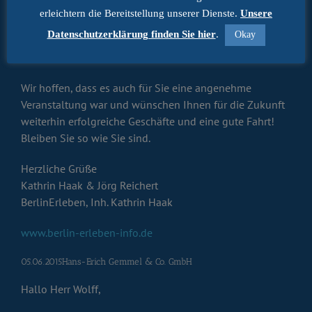
Genuss, diese zufriedenen Menschen mit höflicher und
erleichtern die Bereitstellung unserer Dienste.
Unsere
humorvoller Ausstrahlung (Servicepersonal) erleben zu
Datenschutzerklärung finden Sie hier
.
Okay
dürfen. DANKE! – das ist nicht immer so in Berlin. Auch
der Caterer bzw. das Essen war großartig. DANKE!
Wir hoffen, dass es auch für Sie eine angenehme
Veranstaltung war und wünschen Ihnen für die Zukunft
weiterhin erfolgreiche Geschäfte und eine gute Fahrt!
Bleiben Sie so wie Sie sind.
Herzliche Grüße
Kathrin Haak & Jörg Reichert
BerlinErleben, Inh. Kathrin Haak
www.berlin-erleben-info.de
05.06.2015Hans-Erich Gemmel & Co. GmbH
Hallo Herr Wolff,